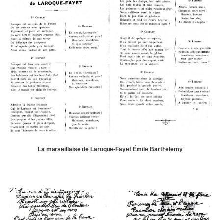
La marseillaise de Laroque-Fayet Émile Barthelemy
Image