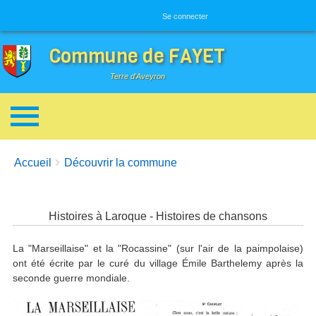
Menu utilisateur
Se connecter
Commune de FAYET
Terre d'Aveyron
Breadcrumbs
You are here:
Accueil
Découvrir la commune
Histoires à Laroque - Histoires de chansons
La "Marseillaise" et la "Rocassine" (sur l'air de la paimpolaise)
ont été écrite par le curé du village Émile Barthelemy après la
seconde guerre mondiale.
Image