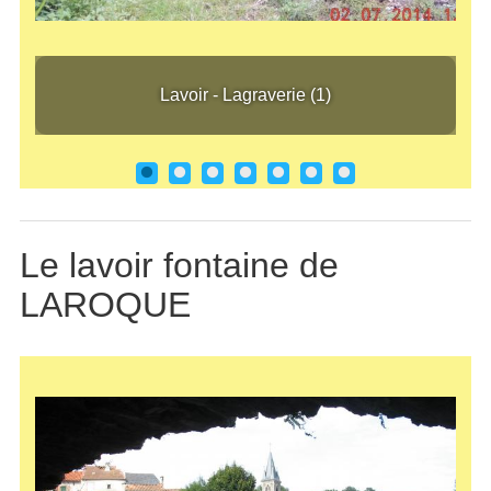
Lavoir - Lagraverie (1)
Lavo
Lavoir - Lagraverie (1)
Le lavoir fontaine de
LAROQUE