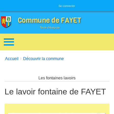
Menu utilisateur
Se connecter
Commune de FAYET
Terre d'Aveyron
Breadcrumbs
You are here:
Accueil
Découvrir la commune
Les fontaines lavoirs
Le lavoir fontaine de FAYET