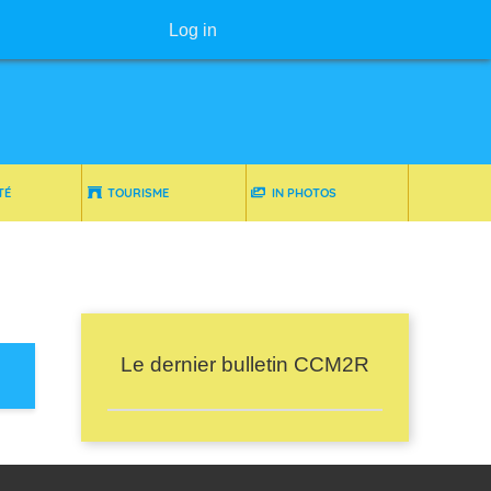
User menu
Log in
TÉ
TOURISME
IN PHOTOS
Le dernier bulletin CCM2R