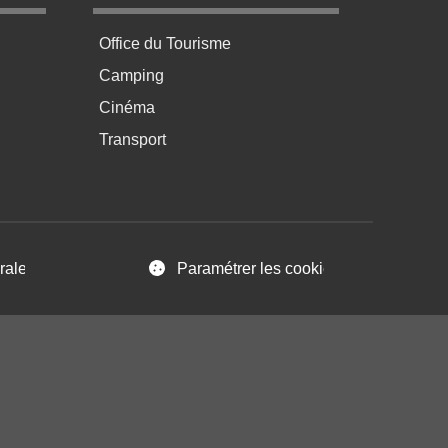
age 3
Menu pratique bas de page 4
Office du Tourisme
Camping
Cinéma
Transport
ales d’Utilisation
Paramétrer les cookies