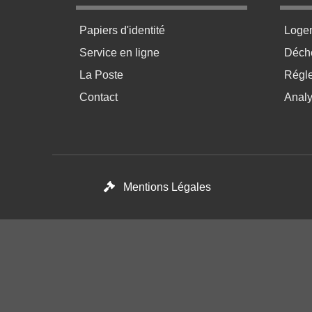
Menu pratique bas de page 1
Menu p
Papiers d'identité
Loge
Service en ligne
Déchè
La Poste
Régl
Contact
Anal
Footer menu
Mentions Légales