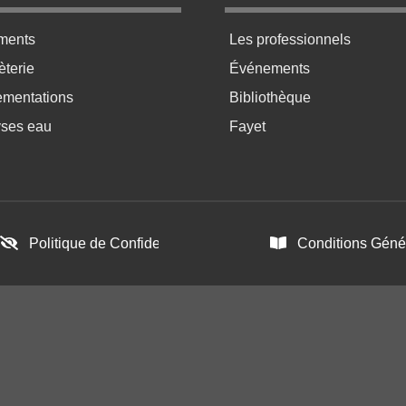
ratique bas de page 2
Menu pratique bas de p
ments
Les professionnels
terie
Événements
ementations
Bibliothèque
yses eau
Fayet
Politique de Confidentialité
Conditions Génér