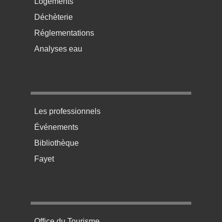
Logements
Déchèterie
Réglementations
Analyses eau
Menu pratique bas de page 3
Les professionnels
Événements
Bibliothèque
Fayet
Menu pratique bas de page 4
Office du Tourisme