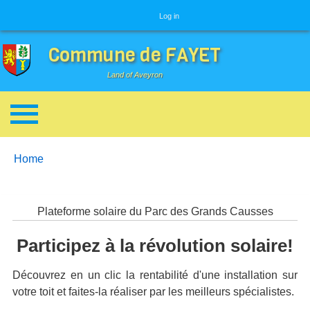
User menu
Log in
Commune de FAYET
Land of Aveyron
Breadcrumbs
You are here:
Home
Plateforme solaire du Parc des Grands Causses
Participez à la révolution solaire!
Découvrez en un clic la rentabilité d'une installation sur
votre toit et faites-la réaliser par les meilleurs spécialistes.