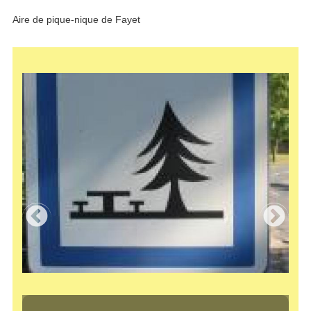
Aire de pique-nique de Fayet
Panneau aire de pique nique Fayet
Aire