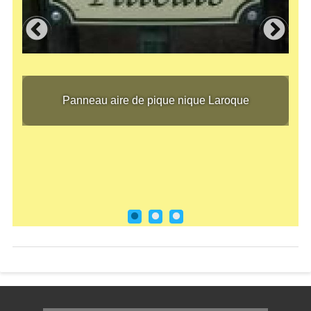
Panneau aire de pique nique Laroque
Panneau aire de pique nique Laroque
Aire