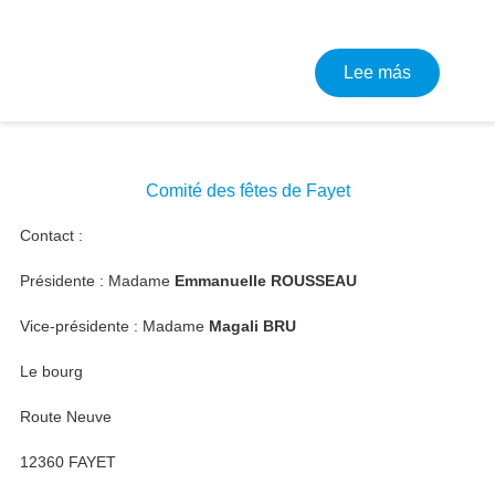
sobre Comi
Lee más
Comité des fêtes de Fayet
Contact :
Présidente : Madame
Emmanuelle ROUSSEAU
Vice-présidente : Madame
Magali BRU
Le bourg
Route Neuve
12360 FAYET