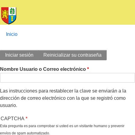
Enlaces
You
Inicio
de
are
ayuda
here:
Solapas
a
Iniciar sesión
Reinicializar su contraseña
la
principales
navegación
Nombre Usuario o Correo electrónico
Las instrucciones para restablecer la clave se enviarán a la
dirección de correo electrónico con la que se registró como
usuario.
CAPTCHA
Esta pregunta es para comprobar si usted es un visitante humano y prevenir
envíos de spam automatizado.