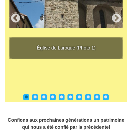
Église de Laroque (Photo 1)
Église de Laroque (Photo 1)
Égli
Confions aux prochaines générations un patrimoine
qui nous a été confié par la précédente!