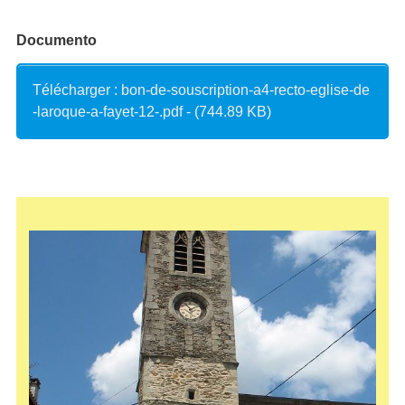
Documento
Télécharger : bon-de-souscription-a4-recto-eglise-de
-laroque-a-fayet-12-.pdf - (744.89 KB)