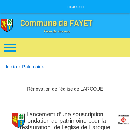
Menú de usuario
Iniciar sesión
Commune de FAYET
Tierra del Aveyron
Enlaces de ayuda a la navegación
You are here:
Inicio
Patrimoine
Rénovation de l'église de LAROQUE
Lancement d’une souscription
Imagen
Imagen
Fondation du patrimoine pour la
restauration de l’église de Laroque