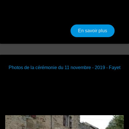
e
sur Centen
En savoir plus
Photos de la cérémonie du 11 novembre - 2019 - Fayet