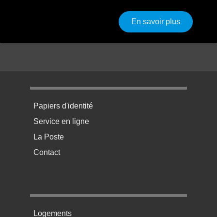
sur Photos
En savoir plus
Menu pratique bas de page 1
Papiers d'identité
Service en ligne
La Poste
Contact
Menu pratique bas de page 2
Logements