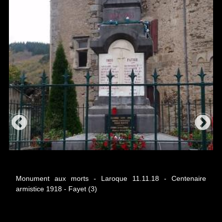
Monument aux morts - Laroque 11.11.18 - Centenaire armistice 1918
Monument aux morts - Laroque 11.11.18 - Centenaire
armistice 1918 - Fayet (3)
1918 - Fayet (16)
Mo