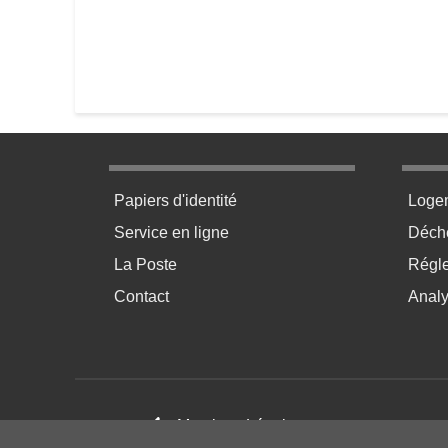
Menu pratique bas de page 1
Menu p
Papiers d'identité
Loge
Service en ligne
Déchè
La Poste
Régl
Contact
Anal
Footer menu
Mentions Légales