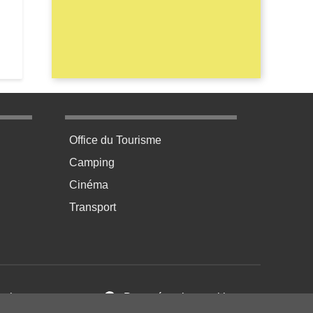
tions régionales du 13/12/2015
age 3
Menu pratique bas de page 4
Office du Tourisme
Camping
Cinéma
Transport
ales d’Utilisation
Paramétrer les cookies