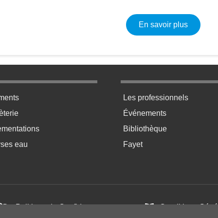
sur Élec
En savoir plus
ratique bas de page 2
Menu pratique bas de p
ments
Les professionnels
terie
Événements
ementations
Bibliothèque
yses eau
Fayet
Politique de Confidentialité
Conditions Génér