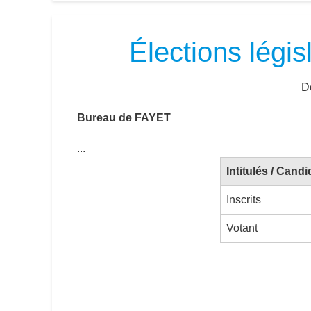
Élections légi
Dé
Bureau de FAYET
...
Intitulés / Candi
Inscrits
Votant