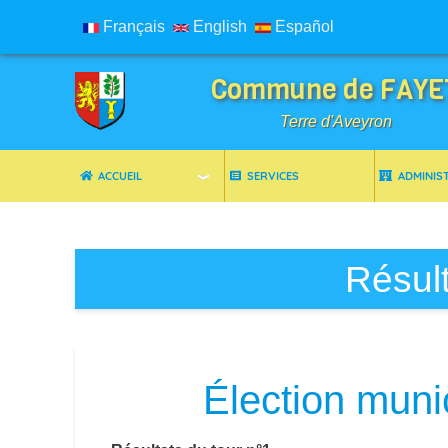
Français
English
Español
Commune de FAYE
Terre d'Aveyron
ACCUEIL
SERVICES
ADMINIS
Breadcrumbs
Résult
Élection muni