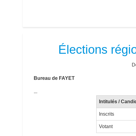
Élections régi
Dé
Bureau de FAYET
...
Intitulés / Candi
Inscrits
Votant