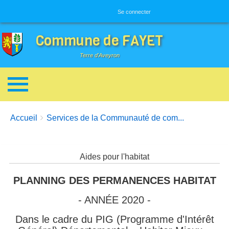
Menu utilisateur
Se connecter
Commune de FAYET
Terre d'Aveyron
Breadcrumbs
You are here:
Accueil
Services de la Communauté de com...
Aides pour l'habitat
PLANNING DES PERMANENCES HABITAT
- ANNÉE 2020 -
Dans le cadre du PIG (Programme d'Intérêt