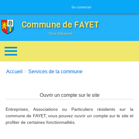
Menu utilisateur
Se connecter
Commune de FAYET
Terre d'Aveyron
Breadcrumbs
You are here:
Accueil
Services de la commune
Ouvrir un compte sur le site
Entreprises, Associations ou Particuliers résidents sur la
commune de FAYET, vous pouvez ouvrir un compte sur le site et
profiter de certaines fonctionnalités.