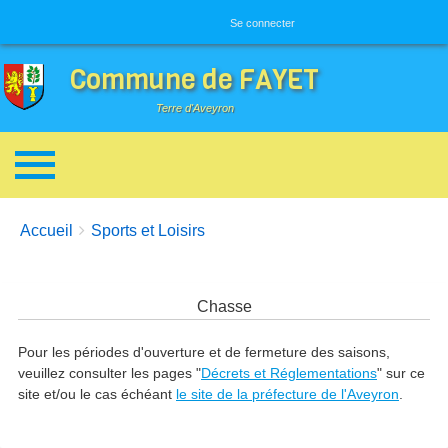
Menu utilisateur
Se connecter
Commune de FAYET
Terre d'Aveyron
Breadcrumbs
You are here:
Accueil
Sports et Loisirs
Chasse
Pour les périodes d'ouverture et de fermeture des saisons,
veuillez consulter les pages "
Décrets et Réglementations
" sur ce
site et/ou le cas échéant
le site de la préfecture de l'Aveyron
.