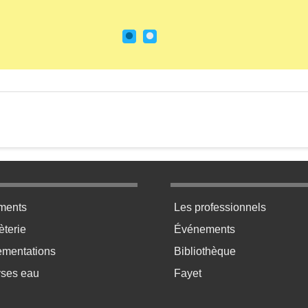
 de tennis (1)
ratique bas de page 2
Menu pratique bas de p
ments
Les professionnels
terie
Événements
ementations
Bibliothèque
yses eau
Fayet