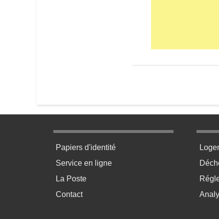
Le terrain
Menu pratique bas de page 1
Menu p
Papiers d'identité
Loge
Service en ligne
Déchè
La Poste
Régl
Contact
Anal