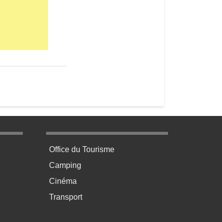
Le terrain de tennis (2)
age 3
Menu pratique bas de page 4
Office du Tourisme
Camping
Cinéma
Transport