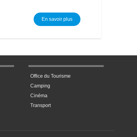
sur Archéologie & Métallurgie
En savoir plus
age 3
Menu pratique bas de page 4
Office du Tourisme
Camping
Cinéma
Transport