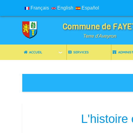
Français
English
Español
Commune de FAYE
Terre d'Aveyron
ACCUEIL
SERVICES
ADMINIS
Breadcrumbs
L'histoir