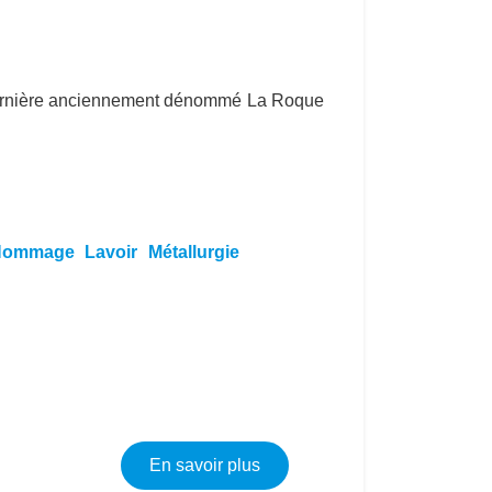
e dernière anciennement dénommé La Roque
Hommage
Lavoir
Métallurgie
sur L'histoire et la géopgrap
En savoir plus