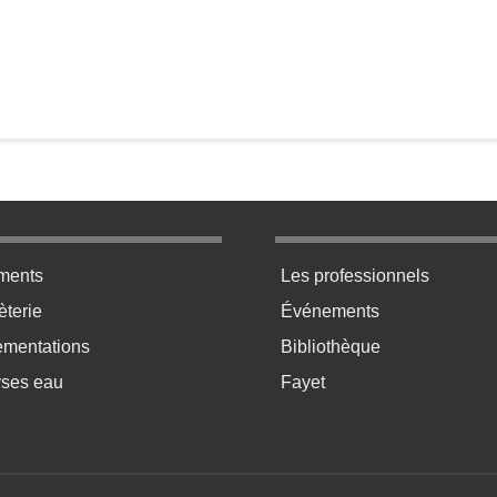
ratique bas de page 2
Menu pratique bas de p
ments
Les professionnels
terie
Événements
ementations
Bibliothèque
yses eau
Fayet