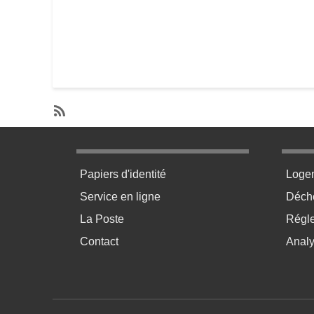
SubscribeS'abonner à Archéologie
Menu pratique bas de page 1
Menu p
Papiers d'identité
Loge
Service en ligne
Déchè
La Poste
Régl
Contact
Anal