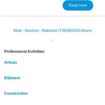
about Con
Read more
Multi - Services - Batiment / CREBASSA Bruno
Image
...
Professional Activities
Artisan
Bâtiment
Construction