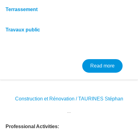
Terrassement
Travaux public
about RV-
Read more
Construction et Rénovation / TAURINES Stéphan
Image
...
Professional Activities