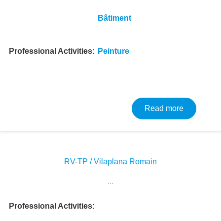
Bâtiment
Professional Activities
Peinture
about Pein
Read more
RV-TP / Vilaplana Romain
Image
...
Professional Activities