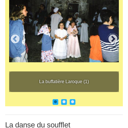
La buffatière Laroque (1)
La b
La buffatière Laroque (1)
La danse du soufflet