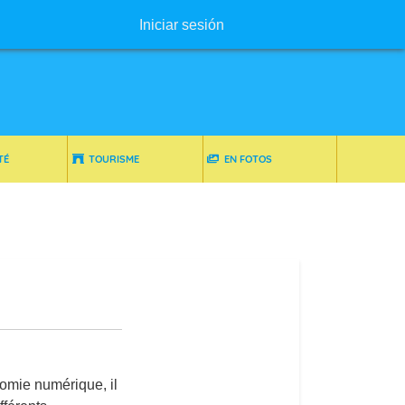
Menú de usuario
Iniciar sesión
TÉ
TOURISME
EN FOTOS
nomie numérique, il