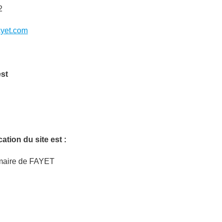
2
yet.com
est
ation du site est :
maire de FAYET
: