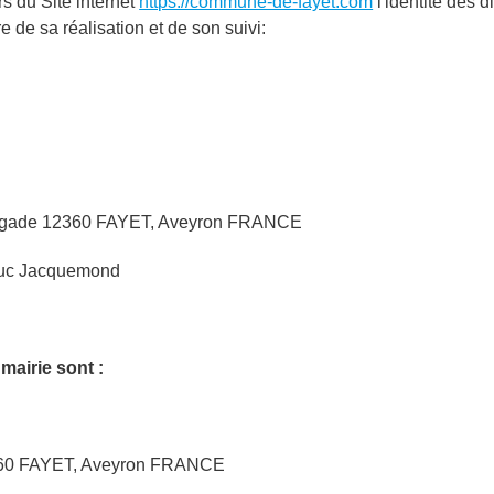
rs du Site internet
https://commune-de-fayet.com
l'identité des d
e de sa réalisation et de son suivi:
ingade
12360
FAYET, Aveyron FRANCE
Luc
Jacquemond
mairie sont :
60
FAYET, Aveyron FRANCE