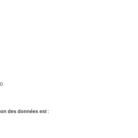
r
50
tion des données est
: