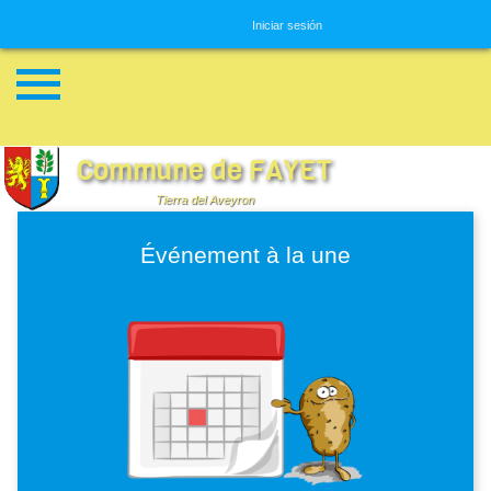
Menú de usuario
Iniciar sesión
Commune de FAYET
Tierra del Aveyron
Événement à la une
Imagen