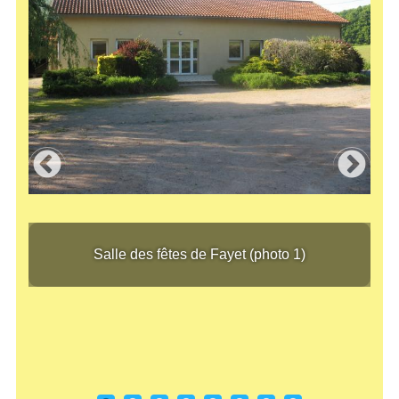
Salle des fêtes de Fayet (photo 1)
Sall
Salle des fêtes de Fayet (photo 1)