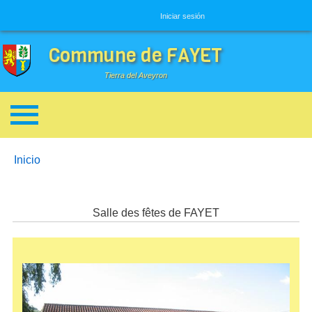
Menú de usuario
Iniciar sesión
Commune de FAYET
Tierra del Aveyron
Enlaces de ayuda a la navegación
You are here:
Inicio
Salle des fêtes de FAYET