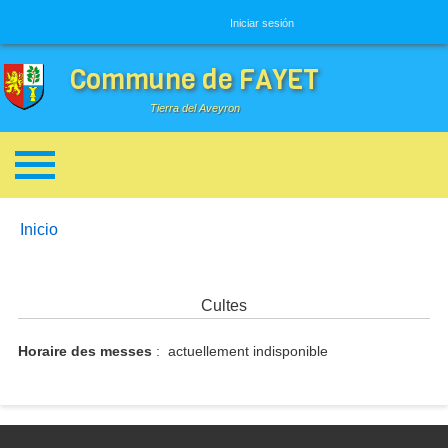
Menú de usuario
Iniciar sesión
Commune de FAYET
Tierra del Aveyron
Enlaces de ayuda a la navegación
You are here:
Inicio
Cultes
Horaire des messes
: actuellement indisponible