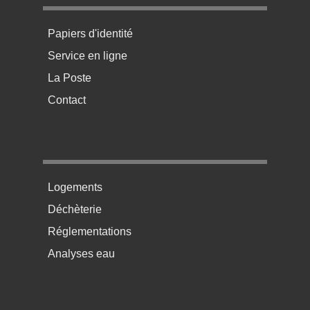
Menu pratique bas de page 1
Papiers d'identité
Service en ligne
La Poste
Contact
Menu pratique bas de page 2
Logements
Déchèterie
Réglementations
Analyses eau