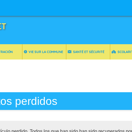
ET
TRACIÓN
VIE SUR LA COMMUNE
SANTÉ ET SÉCURITÉ
SCOLARI
tos perdidos
tículo perdido. Todos los que han sido han sido recuperados po