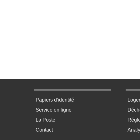
Menu pratique bas de page 1
Menu p
Papiers d'identité
Loge
Service en ligne
Déchè
La Poste
Régl
Contact
Anal