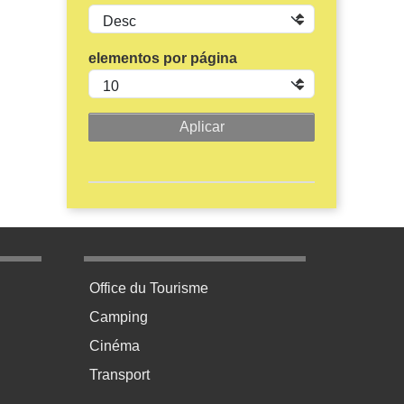
elementos por página
age 3
Menu pratique bas de page 4
Office du Tourisme
Camping
Cinéma
Transport