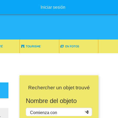
Menú de usuario
Iniciar sesión
TÉ
TOURISME
EN FOTOS
Rechercher un objet trouvé
Nombre del objeto
Operador
r