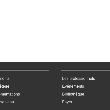
ratique bas de page 2
Menu pratique bas de p
ments
Les professionnels
terie
Événements
ementations
Bibliothèque
yses eau
Fayet