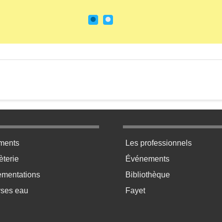
ratique bas de page 2
Menu pratique bas de p
ments
Les professionnels
terie
Événements
ementations
Bibliothèque
yses eau
Fayet