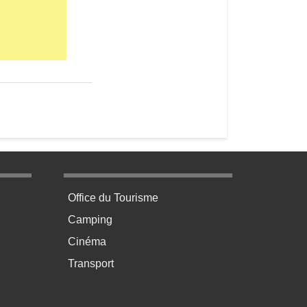
La bibliothèque de Fayet (2)
age 3
Menu pratique bas de page 4
Office du Tourisme
Camping
Cinéma
Transport