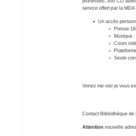
jeunesses, 300 CD audio,
service offert par la MDA
Un accès personne
Presse 160
Musique : 
Cours vidé
Plateforme
Seule cond
Venez me voir je vous exp
Contact Bibliothèque de 
Attention
nouvelle adress