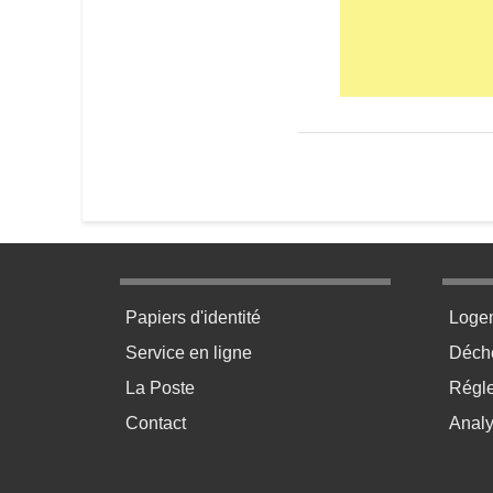
et (2)
Menu pratique bas de page 1
Menu p
Papiers d'identité
Loge
Service en ligne
Déchè
La Poste
Régl
Contact
Anal