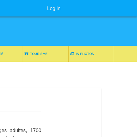
User menu
Log in
TÉ
TOURISME
IN PHOTOS
ges adultes, 1700