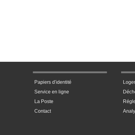
Menu pratique bas de page 1
Menu p
Papiers d'identité
Loge
Service en ligne
Déchè
La Poste
Régl
Contact
Anal