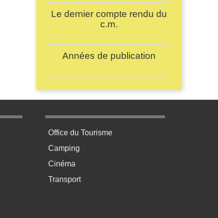
Le dernier compte rendu du
c.m.
Années de publication
age 3
Menu pratique bas de page 4
Office du Tourisme
Camping
Cinéma
Transport