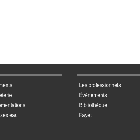
ratique bas de page 2
Menu pratique bas de p
ments
Les professionnels
terie
Événements
ementations
Bibliothèque
yses eau
Fayet