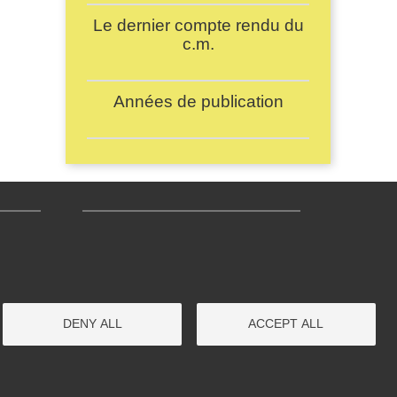
Le dernier compte rendu du
c.m.
Années de publication
age 3
Menu pratique bas de page 4
Office du Tourisme
Camping
Cinéma
DENY ALL
ACCEPT ALL
Transport