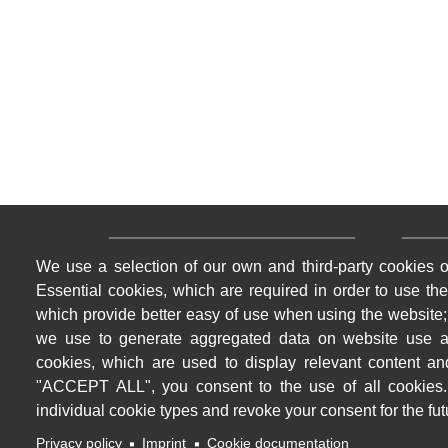
Menu pratique bas de page 1
Menu p
We use a selection of our own and third-party cookies o
Papiers d'identité
Loge
Essential cookies, which are required in order to use the
Service en ligne
Déchè
which provide better easy of use when using the website
La Poste
Régl
we use to generate aggregated data on website use an
cookies, which are used to display relevant content an
Contact
Anal
"ACCEPT ALL", you consent to the use of all cookies.
individual cookie types and revoke your consent for the futu
Privacy policy
Imprint
Cookie documentation