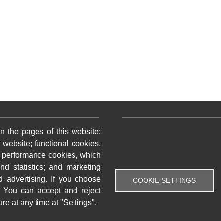
ratique bas de page 2
Menu pratique bas de p
n the pages of this website:
ments
Les professionnels
 website; functional cookies,
terie
Événements
; performance cookies, which
ementations
Bibliothèque
d statistics; and marketing
d advertising. If you choose
COOKIE SETTINGS
yses eau
Fayet
 You can accept and reject
re at any time at "Settings".