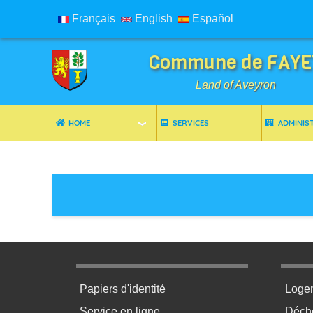
Français
English
Español
Commune de FAYE
Land of Aveyron
HOME
SERVICES
ADMINIS
Breadcrumbs
Menu pratique bas de page 1
Menu p
Papiers d'identité
Loge
Service en ligne
Déchè