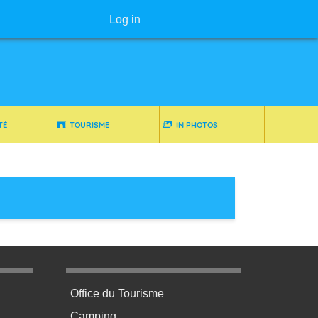
User menu
Log in
TÉ
TOURISME
IN PHOTOS
age 3
Menu pratique bas de page 4
Office du Tourisme
Camping