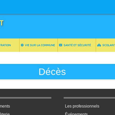
T
TRATION
VIE SUR LA COMMUNE
SANTÉ ET SÉCURITÉ
SCOLARI
Décès
ratique bas de page 2
Menu pratique bas de p
ments
Les professionnels
terie
Événements