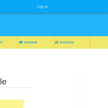
User menu
Log in
TÉ
TOURISME
IN PHOTOS
le