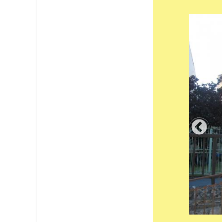
âteau de Laroque - Vue générale
année 1920 (7)