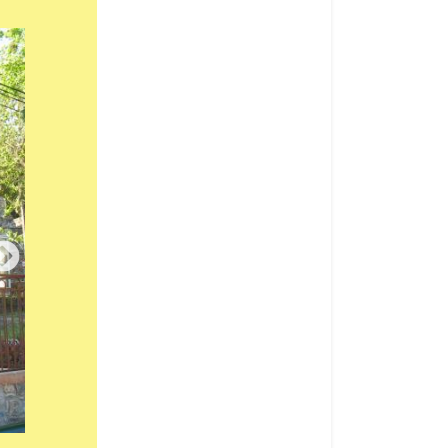
Château de Laroque - Vue générale
(2)