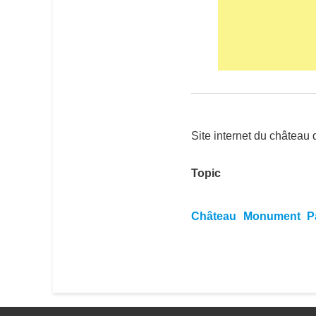
 Vue générale année 1920 (7)
Château d
Site internet du château
Topic
Château
Monument
P