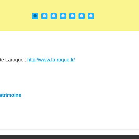
e Laroque - Vue générale (1)
 de Laroque :
http://www.la-roque.fr/
atrimoine