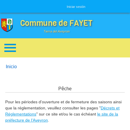
Menú de usuario
Iniciar sesión
Commune de FAYET
Tierra del Aveyron
Enlaces de ayuda a la navegación
You are here:
Inicio
Pêche
Pour les périodes d'ouverture et de fermeture des saisons ainsi
que la réglementation, veuillez consulter les pages "
Décrets et
Réglementations
" sur ce site et/ou le cas échéant
le site de la
préfecture de l'Aveyron
.