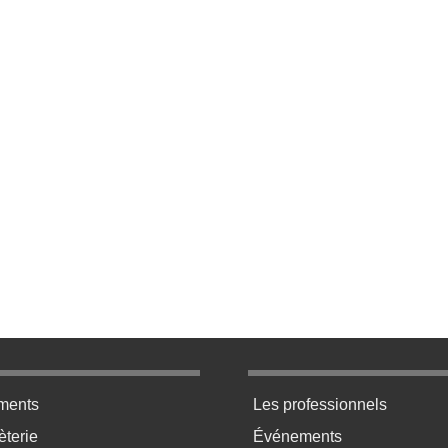
ratique bas de page 2
Menu pratique bas de p
ments
Les professionnels
terie
Événements