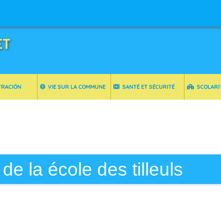
ET
TRACIÓN
VIE SUR LA COMMUNE
SANTÉ ET SÉCURITÉ
SCOLARI
de la école des tilleuls
s tilleuls