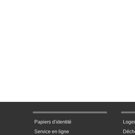
Menu pratique bas de page 1
Menu p
Papiers d'identité
Loge
Service en ligne
Déchè