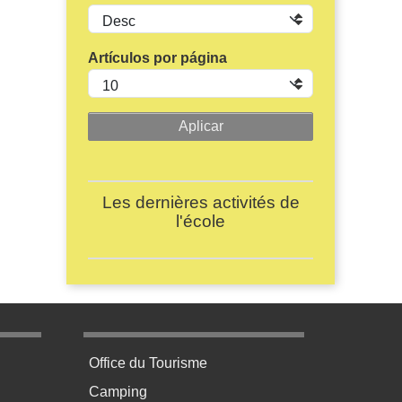
Artículos por página
Les dernières activités de
l'école
age 3
Menu pratique bas de page 4
Office du Tourisme
Camping