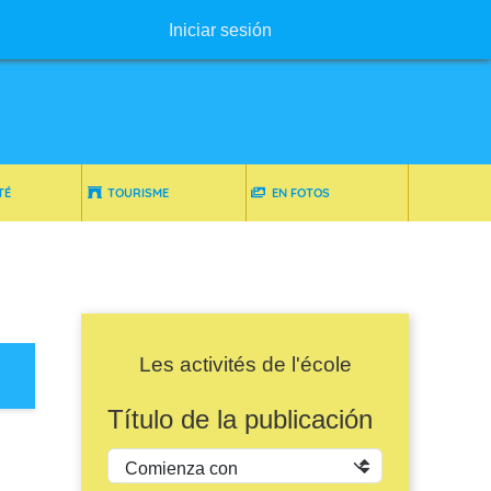
Menú de usuario
Iniciar sesión
TÉ
TOURISME
EN FOTOS
Les activités de l'école
Título de la publicación
Operador