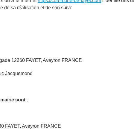
rs du Site internet
https://commune-de-fayet.com
l'identité des d
e de sa réalisation et de son suivi:
ingade
12360
FAYET, Aveyron FRANCE
Luc
Jacquemond
mairie sont :
60
FAYET, Aveyron FRANCE