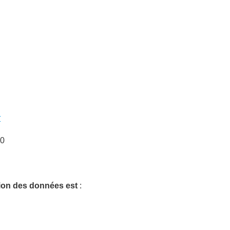
r
50
tion des données est
: