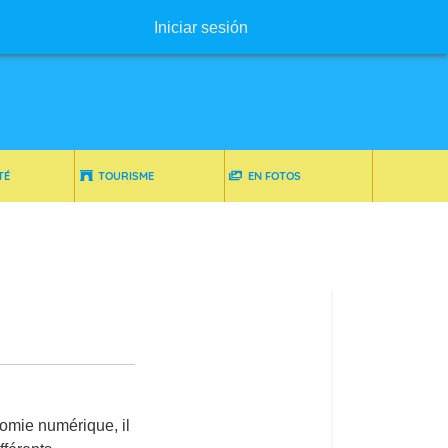
Menú de usuario
Iniciar sesión
TÉ
TOURISME
EN FOTOS
nomie numérique, il