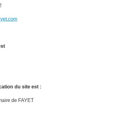
2
yet.com
est
ation du site est :
maire de FAYET
: