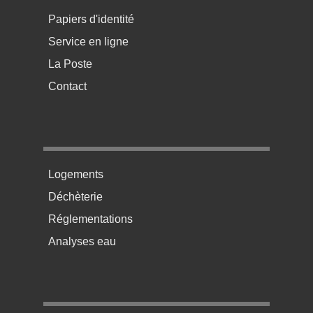
Papiers d'identité
Service en ligne
La Poste
Contact
Menu pratique bas de page 2
Logements
Déchèterie
Réglementations
Analyses eau
Menu pratique bas de page 3