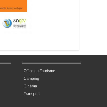
age 3
Menu pratique bas de page 4
Office du Tourisme
Camping
Cinéma
Transport