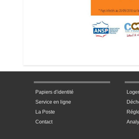
Menu pratique bas de page 1
Menu p
Papiers d'identité
Loge
Service en ligne
Déchè
La Poste
Régl
Contact
Anal