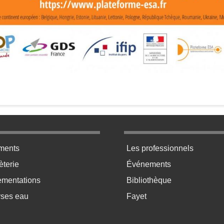
ratique bas de page 2
Menu pratique bas de p
ments
Les professionnels
terie
Événements
ementations
Bibliothèque
yses eau
Fayet