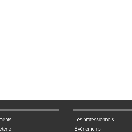
ratique bas de page 2
Menu pratique bas de p
ments
Les professionnels
terie
Événements