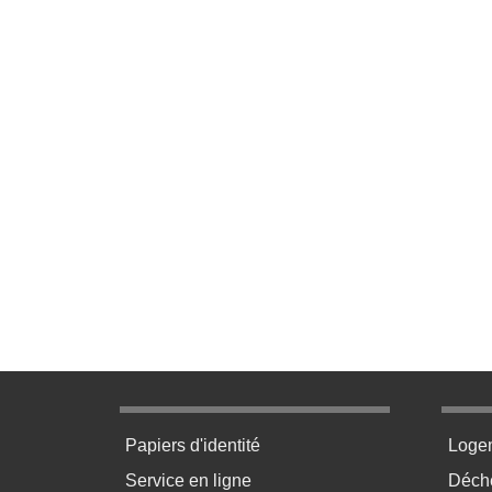
Menu pratique bas de page 1
Menu p
Papiers d'identité
Loge
Service en ligne
Déchè