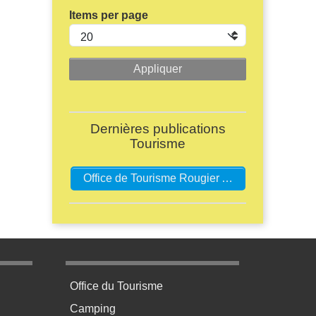
Items per page
Dernières publications
Tourisme
Office de Tourisme Rougier Aveyron Sud - Camarès
age 3
Menu pratique bas de page 4
Office du Tourisme
Camping