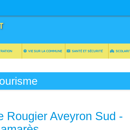
T
TRATION
VIE SUR LA COMMUNE
SANTÉ ET SÉCURITÉ
SCOLARI
ourisme
e Rougier Aveyron Sud -
amarès