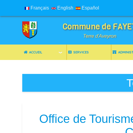
Français
English
Español
Commune de FAYE
Terre d'Aveyron
ACCUEIL
SERVICES
ADMINIS
Breadcrumbs
T
Office de Tourism
C