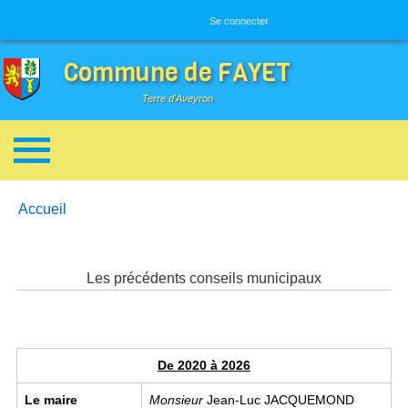
Menu utilisateur
Se connecter
Commune de FAYET
Terre d'Aveyron
Breadcrumbs
You are here:
Accueil
Les précédents conseils municipaux
De 2020 à 2026
Le maire
Monsieur
Jean-Luc JACQUEMOND