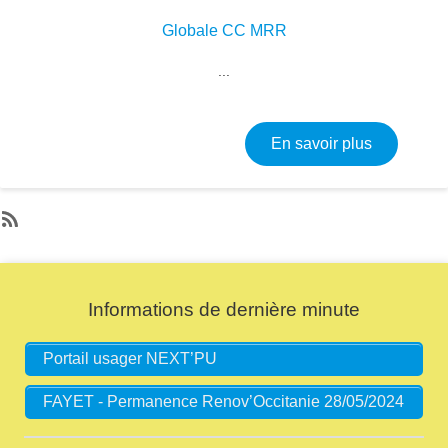
Globale CC MRR
Image
...
sur Consul
En savoir plus
SubscribeS'abonner à Dernière minute
Informations de dernière minute
Portail usager NEXT’PU
FAYET - Permanence Renov’Occitanie 28/05/2024