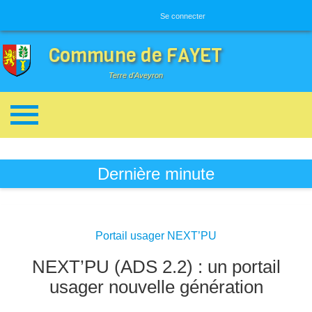
Menu utilisateur
Se connecter
Commune de FAYET
Terre d'Aveyron
Breadcrumbs
Dernière minute
Portail usager NEXT’PU
NEXT’PU (ADS 2.2) : un portail
usager nouvelle génération