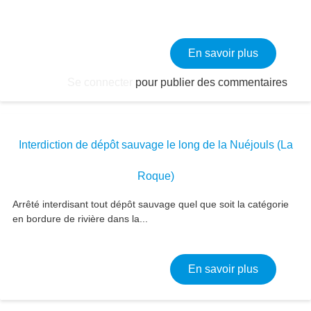
sur FAYET
En savoir plus
Se connecter
pour publier des commentaires
Interdiction de dépôt sauvage le long de la Nuéjouls (La
Roque)
Arrêté interdisant tout dépôt sauvage quel que soit la catégorie
en bordure de rivière dans la...
sur Interd
En savoir plus