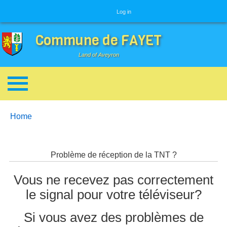
User menu
Log in
Commune de FAYET
Land of Aveyron
Breadcrumbs
You are here:
Home
Problème de réception de la TNT ?
Vous ne recevez pas correctement
le signal pour votre téléviseur?
Si vous avez des problèmes de