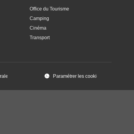
age 3
Menu pratique bas de page 4
Office du Tourisme
Camping
Cinéma
Transport
ales d’Utilisation
Paramétrer les cookies