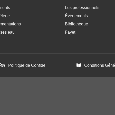
ratique bas de page 2
Menu pratique bas de p
ments
Les professionnels
terie
Événements
ementations
Bibliothèque
yses eau
Fayet
Politique de Confidentialité
Conditions Génér