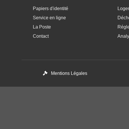
Menu pratique bas de page 1
Menu p
Papiers d'identité
Loge
Service en ligne
Déchè
La Poste
Régl
Contact
Anal
Footer menu
Mentions Légales