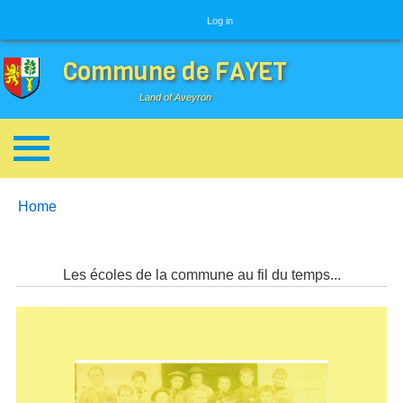
User menu
Log in
Commune de FAYET
Land of Aveyron
Breadcrumbs
You are here:
Home
Les écoles de la commune au fil du temps...