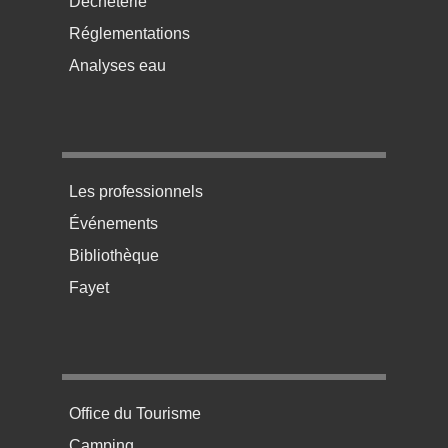
Déchèterie
Réglementations
Analyses eau
Menu pratique bas de page 3
Les professionnels
Événements
Bibliothèque
Fayet
Menu pratique bas de page 4
Office du Tourisme
Camping