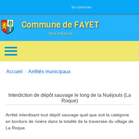
Menu utilisateur
Se connecter
Commune de FAYET
Terre d'Aveyron
Breadcrumbs
You are here:
Accueil
Arrêtés municipaux
Interdiction de dépôt sauvage le long de la Nuéjouls (La
Roque)
Arrêté interdisant tout dépôt sauvage quel que soit la catégorie
en bordure de rivière dans la totalité de la traversée du village de
La Roque.