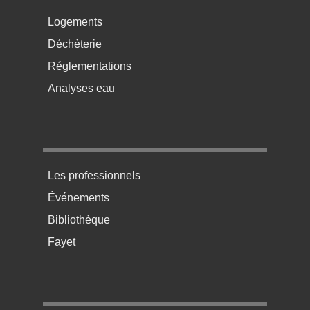
Menu pratique bas de page 2
Logements
Déchèterie
Réglementations
Analyses eau
Menu pratique bas de page 3
Les professionnels
Événements
Bibliothèque
Fayet
Menu pratique bas de page 4