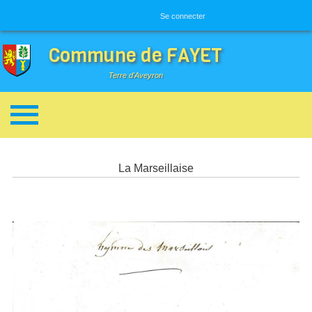
Menu utilisateur
Se connecter
Commune de FAYET
Terre d'Aveyron
Breadcrumbs
La Marseillaise
Image