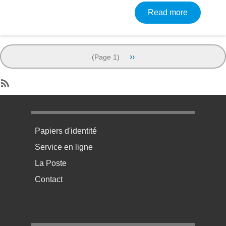
about Nai
Read more
Pagination
Next page
››
(Page 1)
SubscribeSubscribe to Birth
Menu pratique bas de page 1
Papiers d'identité
Service en ligne
La Poste
Contact