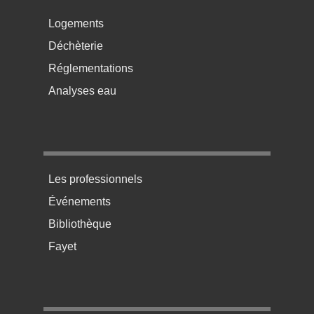
Menu pratique bas de page 2
Logements
Déchèterie
Réglementations
Analyses eau
Menu pratique bas de page 3
Les professionnels
Événements
Bibliothèque
Fayet
Menu pratique bas de page 4