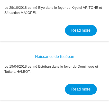
Le 29/10/2018 est né Elyo dans le foyer de Krystel VRITONE et
Sébastien MAJOREL.
about Nai
Read more
Naissance de Estéban
Le 19/04/2018 est né Estéban dans le foyer de Dominique et
Tatiana HALBOT.
about Nai
Read more