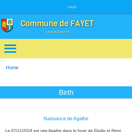
User menu
Log in
Commune de FAYET
Land of Aveyron
Breadcrumbs
You are here:
Home
Birth
Naissance de Agathe
Le 07/12/2018 est née Agathe dans le foyer de Elodie et Rémi