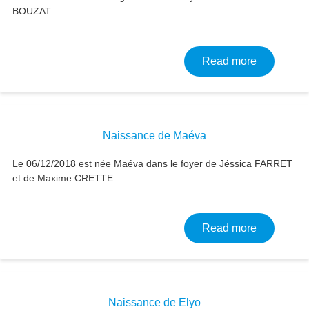
BOUZAT.
about Nai
Read more
Naissance de Maéva
Le 06/12/2018 est née Maéva dans le foyer de Jéssica FARRET
et de Maxime CRETTE.
about Nai
Read more
Naissance de Elyo