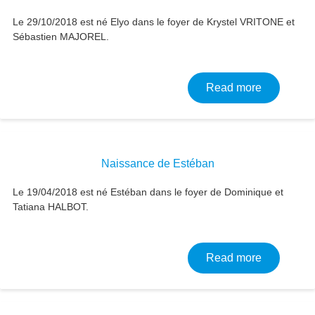
Le 29/10/2018 est né Elyo dans le foyer de Krystel VRITONE et
Sébastien MAJOREL.
about Nai
Read more
Naissance de Estéban
Le 19/04/2018 est né Estéban dans le foyer de Dominique et
Tatiana HALBOT.
about Nai
Read more