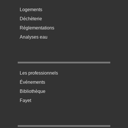
Menu pratique bas de page 2
Logements
Déchèterie
Réglementations
Analyses eau
Menu pratique bas de page 3
Les professionnels
Événements
Bibliothèque
Fayet
Menu pratique bas de page 4