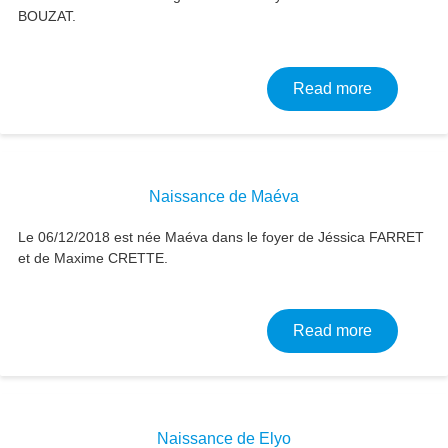
BOUZAT.
about Nai
Read more
Naissance de Maéva
Le 06/12/2018 est née Maéva dans le foyer de Jéssica FARRET
et de Maxime CRETTE.
about Nai
Read more
Naissance de Elyo