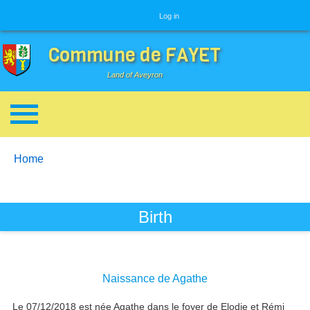
User menu
Log in
Commune de FAYET
Land of Aveyron
Breadcrumbs
You are here:
Home
Birth
Naissance de Agathe
Le 07/12/2018 est née Agathe dans le foyer de Elodie et Rémi