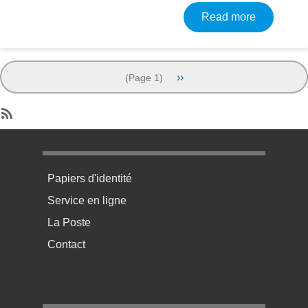
about Nai
Read more
Pagination
Next page
››
(Page 1)
SubscribeSubscribe to Birth
Menu pratique bas de page 1
Papiers d'identité
Service en ligne
La Poste
Contact