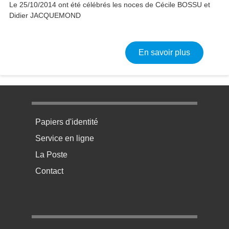
Le 25/10/2014 ont été célébrés les noces de Cécile BOSSU et
Didier JACQUEMOND
sur Mariag
En savoir plus
Menu pratique bas de page 1
Papiers d'identité
Service en ligne
La Poste
Contact
Menu pratique bas de page 2