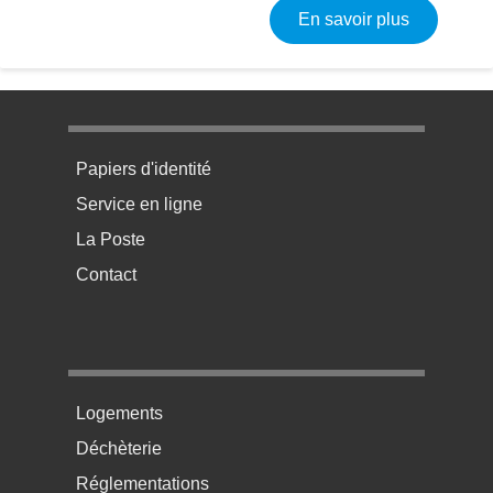
sur Naissa
En savoir plus
Menu pratique bas de page 1
Papiers d'identité
Service en ligne
La Poste
Contact
Menu pratique bas de page 2
Logements
Déchèterie
Réglementations