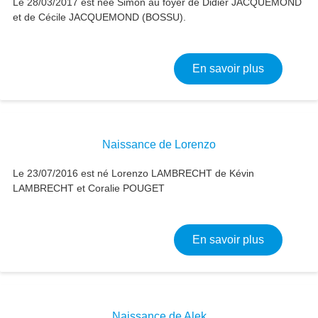
Le 28/03/2017 est née Simon au foyer de Didier JACQUEMOND
et de Cécile JACQUEMOND (BOSSU).
sur Naiss
En savoir plus
Naissance de Lorenzo
Le 23/07/2016 est né Lorenzo LAMBRECHT de Kévin
LAMBRECHT et Coralie POUGET
sur Naiss
En savoir plus
Naissance de Alek