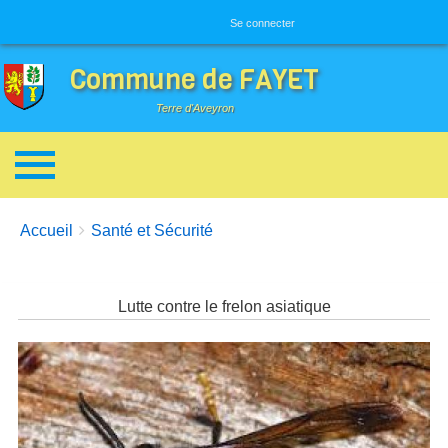
Menu utilisateur
Se connecter
Commune de FAYET
Terre d'Aveyron
Breadcrumbs
You are here:
Accueil
Santé et Sécurité
Lutte contre le frelon asiatique
Image