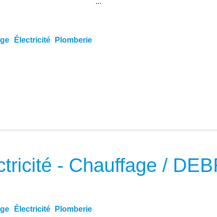
...
age
Électricité
Plomberie
ctricité - Chauffage / D
age
Électricité
Plomberie