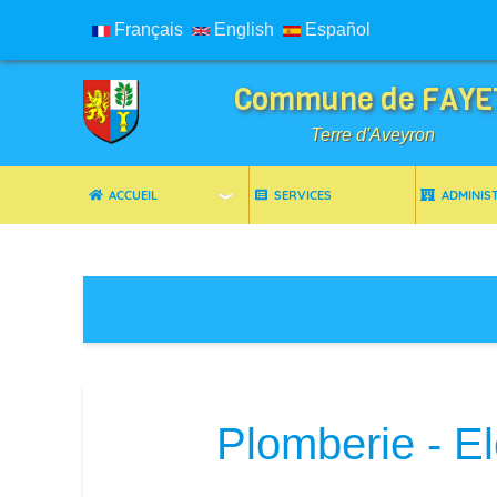
Français
English
Español
Commune de FAYE
Terre d'Aveyron
ACCUEIL
SERVICES
ADMINIS
Breadcrumbs
Plomberie - El
Image