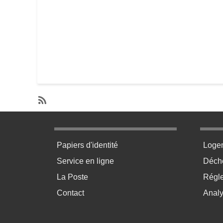
SubscribeS'abonner à Chauffage
Menu pratique bas de page 1
Menu p
Papiers d'identité
Loge
Service en ligne
Déchè
La Poste
Régl
Contact
Anal