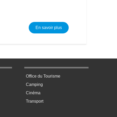
sur Plomberie - Electricité -
En savoir plus
age 3
Menu pratique bas de page 4
Office du Tourisme
Camping
Cinéma
Transport