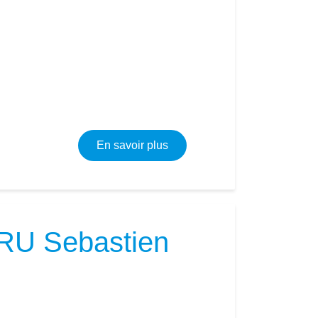
sur Plomberie - Electricité -
En savoir plus
EBRU Sebastien