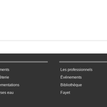
ratique bas de page 2
Menu pratique bas de p
ments
Les professionnels
terie
Événements
ementations
Bibliothèque
yses eau
Fayet