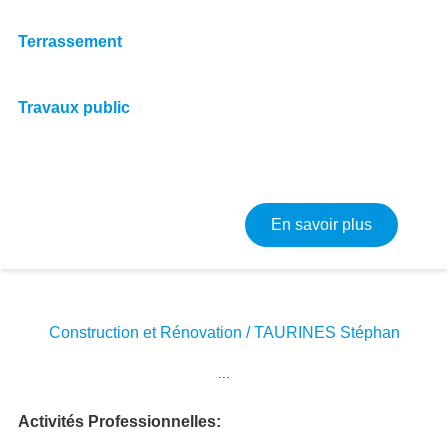
Terrassement
Travaux public
sur RV-TP 
En savoir plus
Construction et Rénovation / TAURINES Stéphan
Image
...
Activités Professionnelles