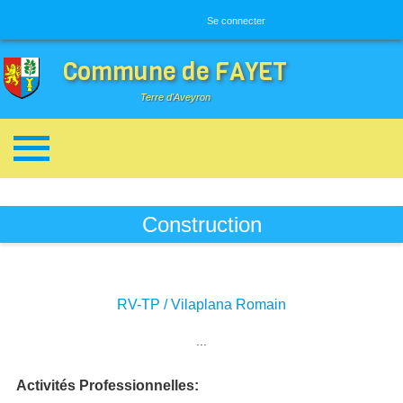
Menu utilisateur
Se connecter
Commune de FAYET
Terre d'Aveyron
Breadcrumbs
Construction
RV-TP / Vilaplana Romain
Image
...
Activités Professionnelles