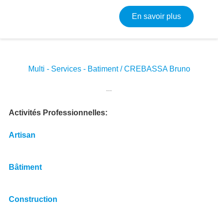
sur Constr
En savoir plus
Multi - Services - Batiment / CREBASSA Bruno
Image
...
Activités Professionnelles
Artisan
Bâtiment
Construction