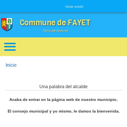
Menú de usuario
Iniciar sesión
Commune de FAYET
Tierra del Aveyron
Enlaces de ayuda a la navegación
You are here:
Inicio
Una palabra del alcalde
Acaba de entrar en la página web de nuestro municipio.
El consejo municipal y yo mismo, le damos la bienvenida.