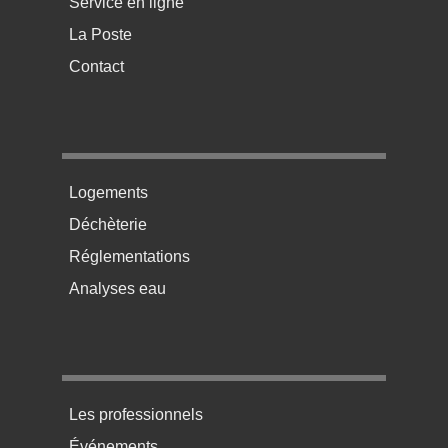
Service en ligne
La Poste
Contact
Menu pratique bas de page 2
Logements
Déchèterie
Réglementations
Analyses eau
Menu pratique bas de page 3
Les professionnels
Événements