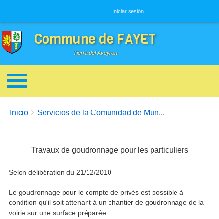
Menú de usuario
Iniciar sesión
Commune de FAYET
Tierra del Aveyron
Enlaces de ayuda a la navegación
You are here:
Inicio
Servicios de la Comunidad de Mun...
Travaux de goudronnage pour les particuliers
Selon délibération du 21/12/2010
Le goudronnage pour le compte de privés est possible à
condition qu'il soit attenant à un chantier de goudronnage de la
voirie sur une surface préparée.