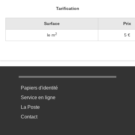
Tarification
Surface
Prix
2
le m
5 €
Menu pratique bas de page 1
Papiers d'identité
Service en ligne
La Poste
Contact