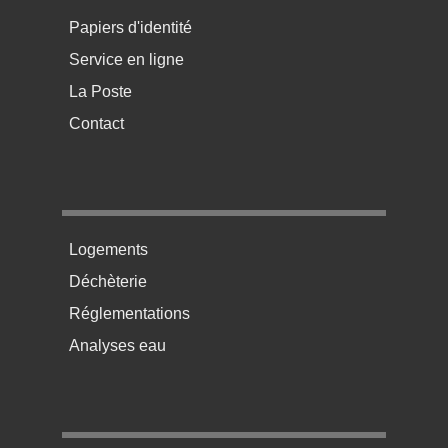
Papiers d'identité
Service en ligne
La Poste
Contact
Menu pratique bas de page 2
Logements
Déchèterie
Réglementations
Analyses eau
Menu pratique bas de page 3